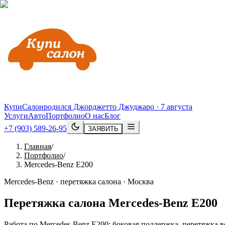
КупиСалон
родился Джорджетто Джуджаро · 7 августа
Услуги
Авто
Портфолио
О нас
Блог
+7 (903) 589-26-95
ЗАЯВИТЬ
Главная
/
Портфолио
/
Mercedes-Benz E200
Mercedes-Benz · перетяжка салона · Москва
Перетяжка салона
Mercedes
-
Benz
E200
Работа по Mercedes-Benz E200: боковая поддержка, перетяжка 