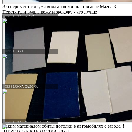
Эксперимент с двумя видами кожи, на примере Mazda 3.
Перетянули руль в кожу и экокожу - что лучше_!
ПЕРЕТЯЖКА LEXUS
ПЕРЕТЯЖКА
ПЕРЕТЯЖКА САЛОНА
ПЕРЕТЯЖКА MERCEDES-BENZ
Каким материалом обиты потолки в автомобилях с завода_!
[ПЕРЕТЯЖКА ПОТОЛКА 2022]