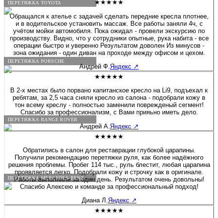
★★★★★
ПЕРЕТЯЖКА TOYOTA
Обращался к ателье с задачей сделать передние кресла плотнее,
и в водительское установить массаж. Все работы заняли 4ч, с
учётом мойки автомобиля. Пока ожидал - провели экскурсию по
производству. Видно, что у сотрудники опытные, рука набита - все
операции быстро и уверенно Результатом доволен Из минусов -
зона ожидания - один диван на проходе между офисом и цехом.
ПЕРЕТЯЖКА PORSCHE
Андрей Ф.
Яндекс
↗
★★★★★
В 2-х местах было порвано капитанское кресло на Li9, подъехал к
ребятам, за 2,5 часа сняли кресло из салона - подобрали кожу в
тон всему креслу - полностью заменили поврежденый сегмент!
Спасибо за профессионализм, с Вами прияьно иметь дело.
ПЕРЕТЯЖКА RANGE ROVER
Андрей А.
Яндекс
↗
★★★★★
Обратились в салон для реставрации глубокой царапины.
Получили рекомендацию перетяжки руля, как более надёжного
решения проблемы. Пробег 114 тыс., руль блестит, любая царапина
проявляется легко. Подобрали кожу и строчку как в оригинале.
ПЕРЕТЯЖКА MERCEDES-BENZ
Работы выполнили за один день. Результатом очень довольны!
Спасибо Алексею и команде за профессиональный подход!
Диана Л.
Яндекс
↗
★★★★★