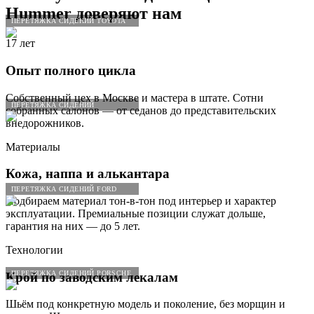
Hummer
доверяют нам
ПЕРЕТЯЖКА СИДЕНИЙ TOYOTA
17 лет
Опыт полного цикла
Собственный цех в Москве и мастера в штате. Сотни
ПЕРЕТЯЖКА СИДЕНИЙ
собранных салонов — от седанов до представительских
внедорожников.
Материалы
Кожа, наппа и алькантара
ПЕРЕТЯЖКА СИДЕНИЙ FORD
Подбираем материал тон-в-тон под интерьер и характер
эксплуатации. Премиальные позиции служат дольше,
гарантия на них — до 5 лет.
Технологии
ПЕРЕТЯЖКА СИДЕНИЙ PORSCHE
Крой по заводским лекалам
Шьём под конкретную модель и поколение, без морщин и