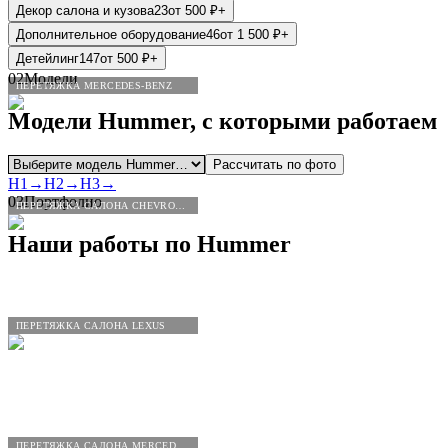
Декор салона и кузова
23
от
500
₽
+
Дополнительное оборудование
46
от
1 500
₽
+
Детейлинг
147
от
500
₽
+
02
Модели
ПЕРЕТЯЖКА MERCEDES-BENZ
Модели
Hummer
, с которыми работаем
Рассчитать по фото
H1
→
H2
→
H3
→
03
Портфолио
ПЕРЕТЯЖКА САЛОНА CHEVROLET
Наши работы по
Hummer
ПЕРЕТЯЖКА САЛОНА LEXUS
ПЕРЕТЯЖКА САЛОНА MERCEDES-BENZ