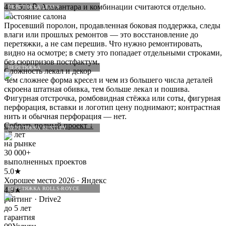
443 500 ₽. Алькантара и комбинации считаются отдельно.
ПЕРЕТЯЖКА LEXUS
Состояние салона
Просевший поролон, продавленная боковая поддержка, следы
влаги или прошлых ремонтов — это восстановление до
перетяжки, а не сам перешив. Что нужно ремонтировать,
видно на осмотре; в смету это попадает отдельными строками,
без сюрпризов постфактум.
ПЕРЕТЯЖКА
Сложность лекал и декор
Чем сложнее форма кресел и чем из большего числа деталей
скроена штатная обивка, тем больше лекал и пошива.
Фигурная отстрочка, ромбовидная стёжка или соты, фигурная
перфорация, вставки и логотип цену поднимают; контрастная
нить и обычная перфорация — нет.
Собрать полный проект
↓
ПЕРЕТЯЖКА BENTLEY
17 лет
на рынке
30 000+
выполненных проектов
5.0★
Хорошее место 2026 · Яндекс
4.9★
ПЕРЕТЯЖКА ROLLS-ROYCE
рейтинг · Drive2
до 5 лет
гарантия