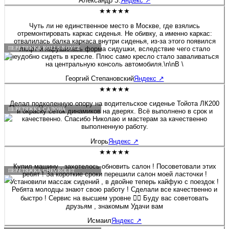
Александр З.
Яндекс
↗
аккуратно, места действительно стали гораздо плотнее, то что я и
хотел! Фото до и после прилагаю. Спасибо за вашу работу,
★★★★★
успехов и процветания!!! Цена за 2 передних кресла 14000 руб.
Чуть ли не единственное место в Москве, где взялись
отремонтировать каркас сиденья. Не обивку, а именно каркас:
отвалилась балка каркаса внутри сиденья, из-за этого появился
люфт и нарушилась форма сидушки, вследствие чего стало
ПЕРЕТЯЖКА ROLLS-ROYCE
неудобно сидеть в кресле. Плюс само кресло стало заваливаться
на центральную консоль автомобиля.\n\nВ \
Георгий Степановский
Яндекс
↗
★★★★★
Делал подколенную опору на водительское сиденье Тойота ЛК200
ПЕРЕТЯЖКА САЛОНА
и окраску сеток динамиков на дверях. Всё выполнено в срок и
качественно. Спасибо Николаю и мастерам за качественно
выполненную работу.
Игорь
Яндекс
↗
★★★★★
Купил машину , захотелось обновить салон ! Посоветовали этих
ПЕРЕТЯЖКА CHEVROLET
ребят ! За короткие сроки перешили салон моей ласточки !
Установили массаж сидений , в двойне теперь кайфую с поездок !
Ребята молодцы знают свою работу ! Сделали все качественно и
быстро ! Сервис на высшем уровне 👍🏻 Буду вас советовать
друзьям , знакомым Удачи вам
Исмаил
Яндекс
↗