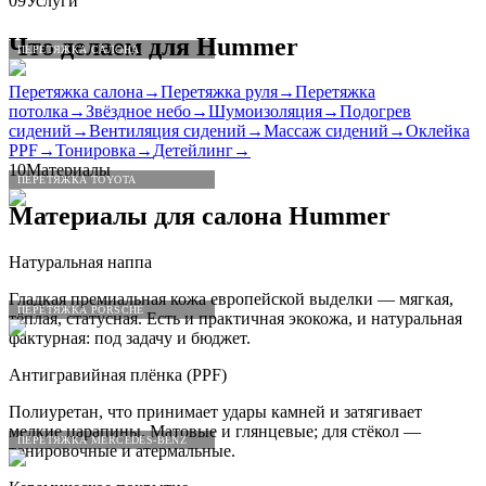
09
Услуги
Что делаем для
Hummer
ПЕРЕТЯЖКА САЛОНА
Перетяжка салона
→
Перетяжка руля
→
Перетяжка
потолка
→
Звёздное небо
→
Шумоизоляция
→
Подогрев
сидений
→
Вентиляция сидений
→
Массаж сидений
→
Оклейка
PPF
→
Тонировка
→
Детейлинг
→
10
Материалы
ПЕРЕТЯЖКА TOYOTA
Материалы для салона
Hummer
Натуральная наппа
Гладкая премиальная кожа европейской выделки — мягкая,
ПЕРЕТЯЖКА PORSCHE
тёплая, статусная. Есть и практичная экокожа, и натуральная
фактурная: под задачу и бюджет.
Антигравийная плёнка (PPF)
Полиуретан, что принимает удары камней и затягивает
мелкие царапины. Матовые и глянцевые; для стёкол —
ПЕРЕТЯЖКА MERCEDES-BENZ
тонировочные и атермальные.