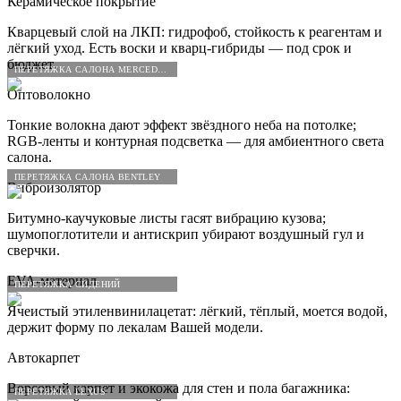
Керамическое покрытие
Кварцевый слой на ЛКП: гидрофоб, стойкость к реагентам и
лёгкий уход. Есть воски и кварц-гибриды — под срок и
бюджет.
ПЕРЕТЯЖКА САЛОНА MERCEDES-BENZ
Оптоволокно
Тонкие волокна дают эффект звёздного неба на потолке;
RGB-ленты и контурная подсветка — для амбиентного света
салона.
ПЕРЕТЯЖКА САЛОНА BENTLEY
Виброизолятор
Битумно-каучуковые листы гасят вибрацию кузова;
шумопоглотители и антискрип убирают воздушный гул и
сверчки.
EVA-материал
ПЕРЕТЯЖКА СИДЕНИЙ
Ячеистый этиленвинилацетат: лёгкий, тёплый, моется водой,
держит форму по лекалам Вашей модели.
Автокарпет
Ворсовый карпет и экокожа для стен и пола багажника:
ПЕРЕТЯЖКА LEXUS