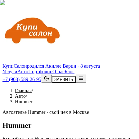
КупиСалон
родился Акилле Варци · 8 августа
Услуги
Авто
Портфолио
О нас
Блог
+7 (903) 589-26-95
ЗАЯВИТЬ
Главная
/
Авто
/
Hummer
Автоателье Hummer · свой цех в Москве
Hummer
Все работы по Hummer: перетяжка салона и руля, потолок и