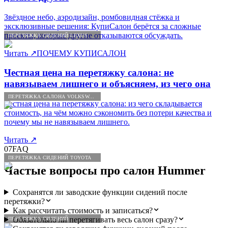
Звёздное небо, аэродизайн, ромбовидная стёжка и
эксклюзивные решения: КупиСалон берётся за сложные
проекты, которые другие отказываются обсуждать.
ПЕРЕТЯЖКА СИДЕНИЙ LEXUS
Читать
↗
ПОЧЕМУ КУПИСАЛОН
Честная цена на перетяжку салона: не
навязываем лишнего и объясняем, из чего она
ПЕРЕТЯЖКА САЛОНА VOLKSWAGEN
Честная цена на перетяжку салона: из чего складывается
стоимость, на чём можно сэкономить без потери качества и
почему мы не навязываем лишнего.
Читать
↗
07
FAQ
ПЕРЕТЯЖКА СИДЕНИЙ TOYOTA
Частые вопросы про салон
Hummer
Сохранятся ли заводские функции сидений после
перетяжки?
Как рассчитать стоимость и записаться?
Обязательно ли перетягивать весь салон сразу?
ПЕРЕТЯЖКА СИДЕНИЙ