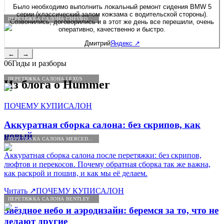
Было необходимо выполнить локальный ремонт сидения BMW 5
серии (классический залом кожзама с водительской стороны).
ПЕРЕТЯЖКА САЛОНА CHEVROLET
Созвонились, договорились и в этот же день все перешили, очень
оперативно, качественно и быстро.
Дмитрий
Яндекс
↗
←
→
06
Гиды и разборы
ПЕРЕТЯЖКА САЛОНА LEXUS
Из блога о
Hummer
ПОЧЕМУ КУПИСАЛОН
Аккуратная сборка салона: без скрипов, как
новый
ПЕРЕТЯЖКА САЛОНА MERCEDES-BENZ
Аккуратная сборка салона после перетяжки: без скрипов,
люфтов и перекосов. Почему обратная сборка так же важна,
как раскрой и пошив, и как мы её делаем.
Читать
↗
ПОЧЕМУ КУПИСАЛОН
ПЕРЕТЯЖКА САЛОНА BENTLEY
Звёздное небо и аэродизайн: беремся за то, что не
делают другие