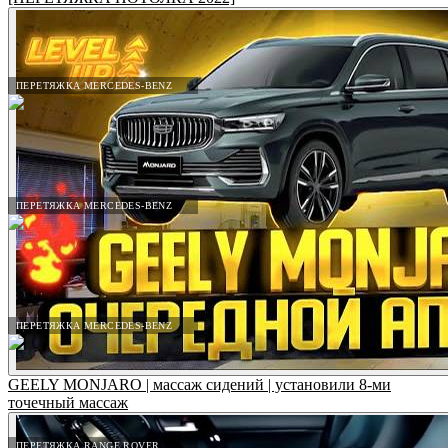
ПЕРЕТЯЖКА MERCEDES-BENZ
ПЕРЕТЯЖКА MERCEDES-BENZ
ПЕРЕТЯЖКА MERCEDES-BENZ
GEELY MONJARO | массаж сидений | установили 8-ми
точечный массаж
ПЕРЕТЯЖКА RANGE ROVER