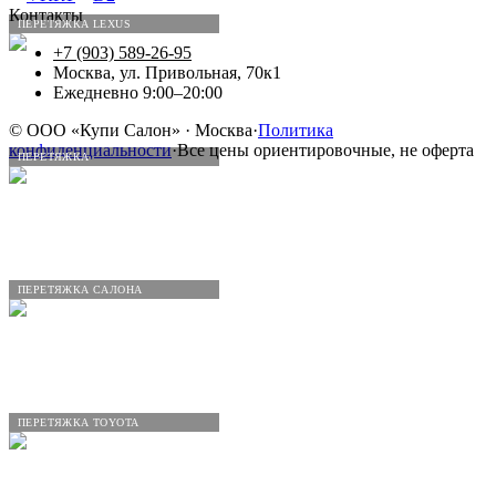
Контакты
ПЕРЕТЯЖКА LEXUS
+7 (903) 589-26-95
Москва, ул. Привольная, 70к1
Ежедневно 9:00–20:00
©
ООО «Купи Салон»
· Москва
·
Политика
конфиденциальности
·
Все цены ориентировочные, не оферта
ПЕРЕТЯЖКА
ПЕРЕТЯЖКА САЛОНА
ПЕРЕТЯЖКА TOYOTA