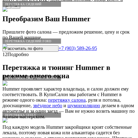
ПЕРЕТЯЖКА СИДЕНИЙ
←
→
Преобразим Ваш
Hummer
Пришлите фото салона — предложим решение, цену и срок
по Вашей машине.
ПЕРЕТЯЖКА СИДЕНИЙ FORD
+7 (903) 589-26-95
Рассчитать по
фото
12
Подробно
Перетяжка и тюнинг
Hummer
в
режиме одного окна
ПЕРЕТЯЖКА СИДЕНИЙ PORSCHE
Hummer проявляет характер владельца, и салон должен ему
соответствовать. В КупиСалон мы работаем с Hummer в
режиме одного окна:
перетяжку салона
, руля и потолка,
дооснащение,
звёздное небо
и
шумоизоляцию
делаем в одном
автоателье и за один заезд — Вам не нужно возить машину по
ПЕРЕТЯЖКА GEELY
разным мастерским.
Под каждую модель Hummer закройщики кроят собственные
лекала, поэтому новая кожа или алькантара садится без