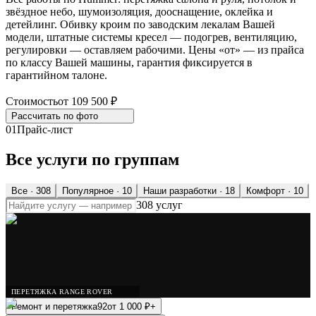
звёздное небо, шумоизоляция, дооснащение, оклейка и
детейлинг. Обивку кроим по заводским лекалам Вашей
модели, штатные системы кресел — подогрев, вентиляцию,
регулировки — оставляем рабочими. Цены «от» — из прайса
по классу Вашей машины, гарантия фиксируется в
гарантийном талоне.
Стоимость
от 109 500 ₽
Рассчитать по
фото
01
Прайс-лист
Все услуги по группам
Все ·
308
Популярное
· 10
Наши разработки
· 18
Комфорт
· 10
308 услуг
ПЕРЕТЯЖКА RANGE ROVER
Ремонт и перетяжка
92
от
1 000
₽
+