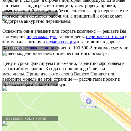
морщин и складок, а строчка повторяет заводскую. Штатные
системы — подогрев, вентиляцию, электрорегулировки,
память сидений и подушки безопасности — при перетяжке не
ПЕРЕТЯЖКА LEXUS
трогаем: они остаются рабочими, а пришитый к обивке мат
подогрева аккуратно перешиваем.
Освежить один элемент или собрать комплекс — решаете Вы.
Популярны
перетяжка руля
за один день,
перетяжка потолка
в
тёмную алькантару и
шумоизоляция
для тишины в дороге.
Базовая
перетяжка салона
стоит от 109 500 ₽, точную смету по
ПЕРЕТЯЖКА
Вашей модели называем после бесплатного осмотра.
Цену и сроки фиксируем письменно, гарантию оформляем в
гарантийном талоне: 3 года на пошив и до 5 лет на
материалы. Пришлите фото салона Вашего Hummer или
выберите модель на этой странице — рассчитаем проект и
ПЕРЕТЯЖКА BENTLEY
покажем образцы кожи вживую.
ПЕРЕТЯЖКА ROLLS-ROYCE