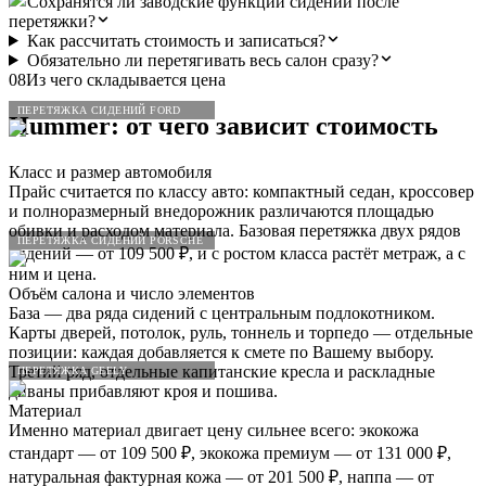
Сохранятся ли заводские функции сидений после
перетяжки?
Как рассчитать стоимость и записаться?
Обязательно ли перетягивать весь салон сразу?
08
Из чего складывается цена
ПЕРЕТЯЖКА СИДЕНИЙ FORD
Hummer
: от чего зависит стоимость
Класс и размер автомобиля
Прайс считается по классу авто: компактный седан, кроссовер
и полноразмерный внедорожник различаются площадью
обивки и расходом материала. Базовая перетяжка двух рядов
ПЕРЕТЯЖКА СИДЕНИЙ PORSCHE
сидений — от 109 500 ₽, и с ростом класса растёт метраж, а с
ним и цена.
Объём салона и число элементов
База — два ряда сидений с центральным подлокотником.
Карты дверей, потолок, руль, тоннель и торпедо — отдельные
позиции: каждая добавляется к смете по Вашему выбору.
Третий ряд, отдельные капитанские кресла и раскладные
ПЕРЕТЯЖКА GEELY
диваны прибавляют кроя и пошива.
Материал
Именно материал двигает цену сильнее всего: экокожа
стандарт — от 109 500 ₽, экокожа премиум — от 131 000 ₽,
натуральная фактурная кожа — от 201 500 ₽, наппа — от