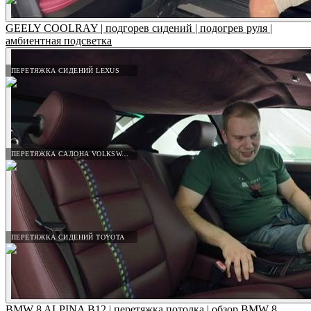
GEELY COOLRAY | подгорев сидений | подогрев руля |
амбиентная подсветка
ПЕРЕТЯЖКА СИДЕНИЙ LEXUS
ПЕРЕТЯЖКА САЛОНА VOLKSWAGEN
ПЕРЕТЯЖКА СИДЕНИЙ TOYOTA
BMW 8 ALPINA B12 | перетяжка потолка | обзор BMW 8