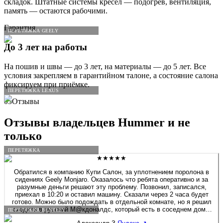
складок. Штатные системы кресел — подогрев, вентиляция,
память — остаются рабочими.
Гарантия
ПЕРЕТЯЖКА GEELY
До 3 лет на работы
На пошив и швы — до 3 лет, на материалы — до 5 лет. Все
условия закрепляем в гарантийном талоне, а состояние салона
фиксируем при приёмке.
ПЕРЕТЯЖКА LEXUS
05
Отзывы
Отзывы владельцев
Hummer
и не
только
ПЕРЕТЯЖКА
★★★★★
Обратился в компанию Купи Салон, за уплотнением поролона в
сидениях Geely Monjaro. Оказалось что ребята оперативно и за
разумные деньги решают эту проблему. Позвонил, записался,
приехал в 10:20 и оставил машину. Сказали через 2 часа будет
готово. Можно было подождать в отдельной комнате, но я решил
сходить в русский М@кдоналдс, который есть в соседнем доме.
ПЕРЕТЯЖКА BENTLEY
Звонок через 1ч. 20мин., машина готова! Все сделали очень