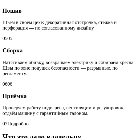
Пошив
Шьём в своём цехе: декоративная отстрочка, стёжка и
перфорация — по согласованному дизайну.
05
05
Сборка
Натягиваем обивку, возвращаем электрику и собираем кресла.
Швы по зоне подушек безопасности — разрывные, по
регламенту.
06
06
Приёмка
Проверяем работу подогрева, вентиляции и регулировок,
отдаём машину с гарантийным талоном.
07
Подробно
Что это дало владельцу