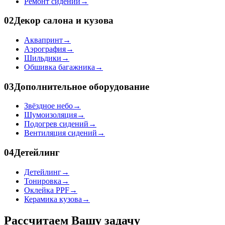
Ремонт сидений
→
02
Декор салона и кузова
Аквапринт
→
Аэрография
→
Шильдики
→
Обшивка багажника
→
03
Дополнительное оборудование
Звёздное небо
→
Шумоизоляция
→
Подогрев сидений
→
Вентиляция сидений
→
04
Детейлинг
Детейлинг
→
Тонировка
→
Оклейка PPF
→
Керамика кузова
→
Рассчитаем Вашу задачу