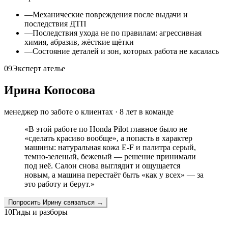
—
Механические повреждения после выдачи и
последствия ДТП
—
Последствия ухода не по правилам: агрессивная
химия, абразив, жёсткие щётки
—
Состояние деталей и зон, которых работа не касалась
09
Эксперт ателье
Ирина Копосова
менеджер по заботе о клиентах
·
8
лет в команде
«
В этой работе по Honda Pilot главное было не
«сделать красиво вообще», а попасть в характер
машины: натуральная кожа E-F и палитра серый,
темно-зеленый, бежевый — решение принимали
под неё. Салон снова выглядит и ощущается
новым, а машина перестаёт быть «как у всех» — за
это работу и берут.
»
Попросить
Ирину
связаться →
10
Гиды и разборы