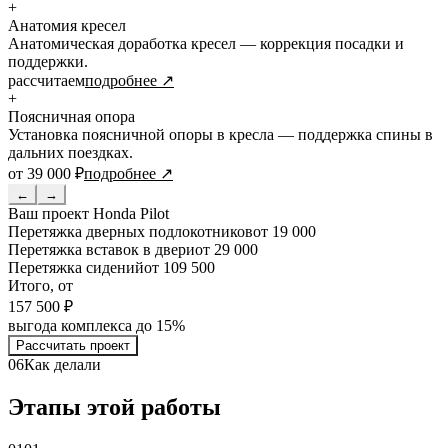
+
Анатомия кресел
Анатомическая доработка кресел — коррекция посадки и
поддержки.
рассчитаем
подробнее ↗
+
Поясничная опора
Установка поясничной опоры в кресла — поддержка спины в
дальних поездках.
от 39 000 ₽
подробнее ↗
←
→
Ваш проект
Honda Pilot
Перетяжка дверных подлокотников
от 19 000
Перетяжка вставок в двери
от 29 000
Перетяжка сидений
от 109 500
Итого, от
157 500 ₽
выгода комплекса до 15%
Рассчитать проект
06
Как делали
Этапы этой работы