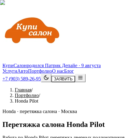
КупиСалон
родился Патрик Депайе · 9 августа
Услуги
Авто
Портфолио
О нас
Блог
+7 (903) 589-26-95
ЗАЯВИТЬ
Главная
/
Портфолио
/
Honda Pilot
Honda · перетяжка салона · Москва
Перетяжка салона
Honda
Pilot
Работа по Honda Pilot: перетяжка дверных подлокотников,