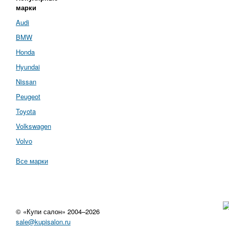
марки
Audi
BMW
Honda
Hyundai
Nissan
Peugeot
Toyota
Volkswagen
Volvo
Все марки
© «Купи салон» 2004–2026
sale@kupisalon.ru