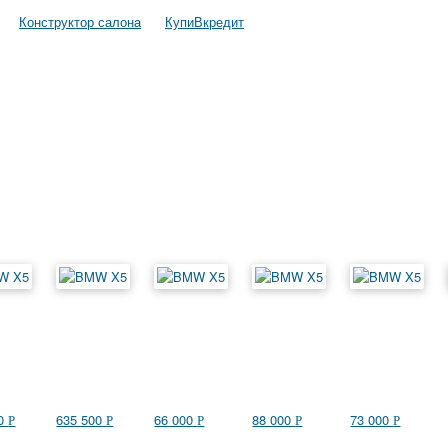
Конструктор салона
КупиВкредит
00
635 500
66 000
88 000
73 000
Р
Р
Р
Р
Р