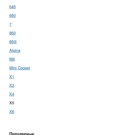
645
650
7
850
850i
Alpina
M6
Mini Cooper
X1
X3
X4
X5
X6
Популярные