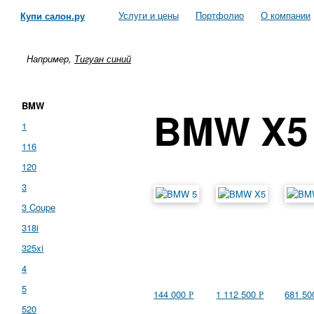
Услуги и цены
Портфолио
О компании
Купи салон.ру
Например,
Тигуан синий
BMW
BMW X5
1
116
120
3
3 Coupe
318i
325xi
4
5
144 000
1 112 500
681 5
Р
Р
520