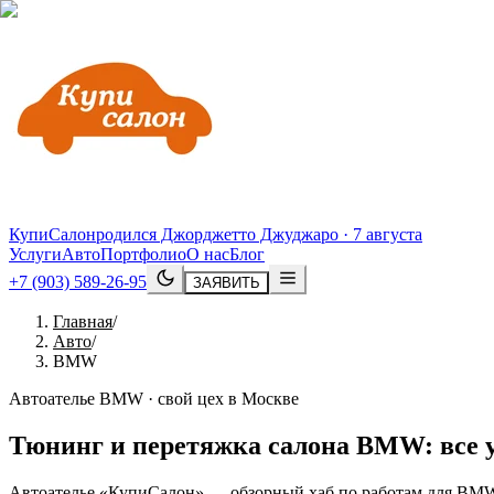
КупиСалон
родился Джорджетто Джуджаро · 7 августа
Услуги
Авто
Портфолио
О нас
Блог
+7 (903) 589-26-95
ЗАЯВИТЬ
Главная
/
Авто
/
BMW
Автоателье BMW · свой цех в Москве
Тюнинг и перетяжка салона
BMW
: все
Автоателье «КупиСалон» — обзорный хаб по работам для BMW: 