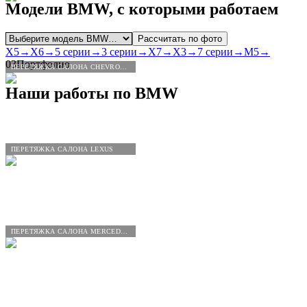
Модели
BMW
, с которыми работаем
Рассчитать по фото
X5
→
X6
→
5 серии
→
3 серии
→
X7
→
X3
→
7 серии
→
M5
→
03
Портфолио
ПЕРЕТЯЖКА САЛОНА CHEVROLET
Наши работы по
BMW
ПЕРЕТЯЖКА САЛОНА LEXUS
ПЕРЕТЯЖКА САЛОНА MERCEDES-BENZ