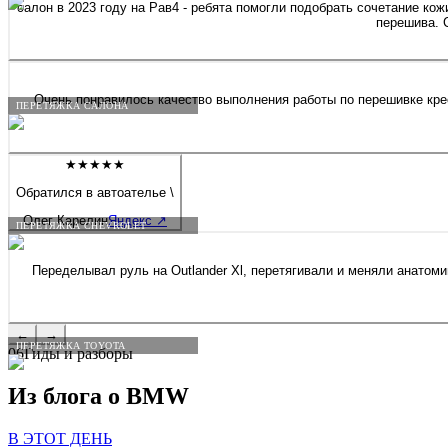
салон в 2023 году на Рав4 - ребята помогли подобрать сочетание кож
перешива. 
Очень понравилось качество выполнения работы по перешивке крес
ПЕРЕТЯЖКА САЛОНА
★★★★★
Обратился в автоателье \
Олег Карелин
Яндекс
↗
ПЕРЕТЯЖКА CHEVROLET
Переделывал руль на Outlander Xl, перетягивали и меняли анатом
←
→
ПЕРЕТЯЖКА TOYOTA
06
Гиды и разборы
Из блога о
BMW
В ЭТОТ ДЕНЬ