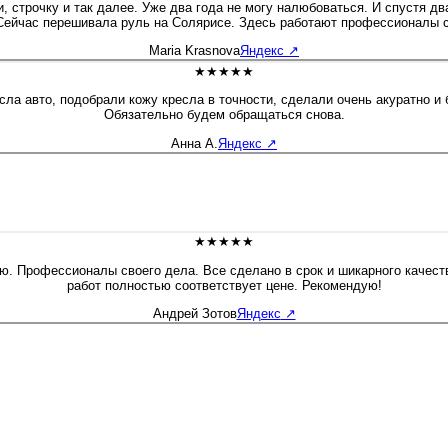
и, строчку и так далее. Уже два года не могу налюбоваться. И спустя д
Сейчас перешивала руль на Солярисе. Здесь работают профессионалы с
Maria Krasnova
Яндекс
↗
★★★★★
ла авто, подобрали кожу кресла в точности, сделали очень акуратно и
Обязательно будем обращаться снова.
Анна А.
Яндекс
↗
★★★★★
ию. Профессионалы своего дела. Все сделано в срок и шикарного качест
работ полностью соответствует цене. Рекомендую!
Андрей Зотов
Яндекс
↗