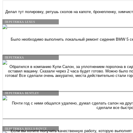
Делал тут полировку, ретушь сколов на капоте, бронепленку, химчис
ПЕРЕТЯЖКА LEXUS
Было необходимо выполнить локальный ремонт сидения BMW 5 сери
ПЕРЕТЯЖКА
Обратился в компанию Купи Салон, за уплотнением поролона в сиде
оставил машину. Сказали через 2 часа будет готово. Можно было п
готова! Все сделали очень аккуратно, места действительно стали гораздо плотнее,
ПЕРЕТЯЖКА BENTLEY
Почти год с ними общался удалено, думал сделать салон на другую машину, но созрел сделать руль кожанным на шкода октавия. Менеджер Николос (мой земляк), кукушку я ему вынес конечно капец. Но
сделали все быстро
ПЕРЕТЯЖКА ROLLS-ROYCE
Если вы хотите получить качественную работу, которую выполнят