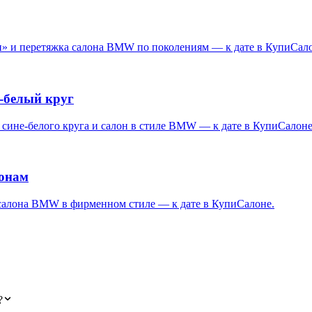
ки» и перетяжка салона BMW по поколениям — к дате в КупиСал
-белый круг
 сине-белого круга и салон в стиле BMW — к дате в КупиСалоне
конам
 салона BMW в фирменном стиле — к дате в КупиСалоне.
?