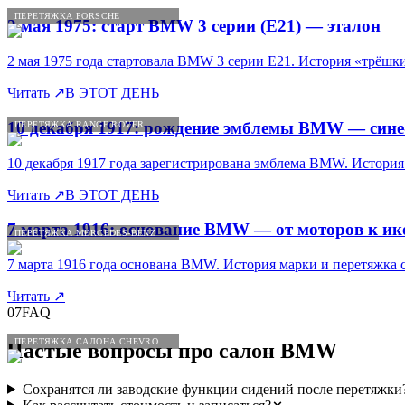
ПЕРЕТЯЖКА PORSCHE
2 мая 1975: старт BMW 3 серии (E21) — эталон
2 мая 1975 года стартовала BMW 3 серии E21. История «трёш
Читать
↗
В ЭТОТ ДЕНЬ
10 декабря 1917: рождение эмблемы BMW — сине
ПЕРЕТЯЖКА RANGE ROVER
10 декабря 1917 года зарегистрирована эмблема BMW. История
Читать
↗
В ЭТОТ ДЕНЬ
7 марта 1916: основание BMW — от моторов к и
ПЕРЕТЯЖКА MERCEDES-BENZ
7 марта 1916 года основана BMW. История марки и перетяжка
Читать
↗
07
FAQ
ПЕРЕТЯЖКА САЛОНА CHEVROLET
Частые вопросы про салон
BMW
Сохранятся ли заводские функции сидений после перетяжки