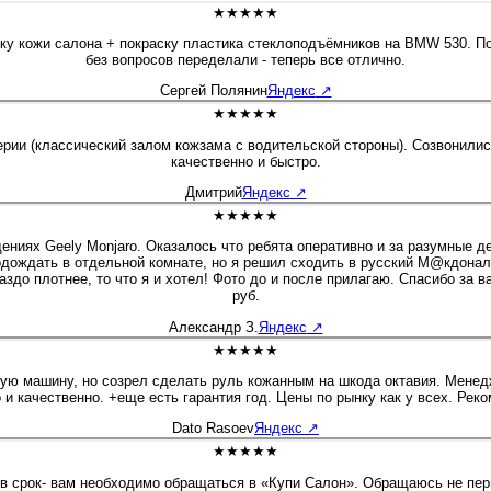
★★★★★
тку кожи салона + покраску пластика стеклоподъёмников на BMW 530. По
без вопросов переделали - теперь все отлично.
Сергей Полянин
Яндекс
↗
★★★★★
и (классический залом кожзама с водительской стороны). Созвонились,
качественно и быстро.
Дмитрий
Яндекс
↗
★★★★★
ниях Geely Monjaro. Оказалось что ребята оперативно и за разумные де
одождать в отдельной комнате, но я решил сходить в русский М@кдоналд
 то что я и хотел! Фото до и после прилагаю. Спасибо за вашу работу, успехов и проц
руб.
Александр З.
Яндекс
↗
★★★★★
 и качественно. +еще есть гарантия год. Цены по рынку как у всех. Рек
Dato Rasoev
Яндекс
↗
★★★★★
 в срок- вам необходимо обращаться в «Купи Салон». Обращаюсь не пер