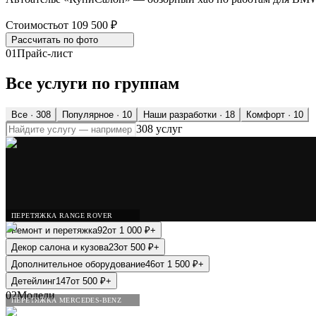
Стоимость
от 109 500 ₽
Рассчитать по
фото
01
Прайс-лист
Все услуги по группам
Все ·
308
Популярное
· 10
Наши разработки
· 18
Комфорт
· 10
308 услуг
ПЕРЕТЯЖКА RANGE ROVER
Ремонт и перетяжка
92
от
1 000
₽
+
Декор салона и кузова
23
от
500
₽
+
Дополнительное оборудование
46
от
1 500
₽
+
Детейлинг
147
от
500
₽
+
02
Модели
ПЕРЕТЯЖКА MERCEDES-BENZ