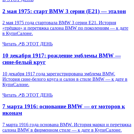
2 мая 1975: старт BMW 3 серии (E21) — эталон
2 мая 1975 года стартовала BMW 3 серии E21. История
«трёшки» и перетяжка салона BMW по поколениям — к дате
в КупиСалоне.
Читать
↗
В ЭТОТ ДЕНЬ
10 декабря 1917: рождение эмблемы BMW —
сине-белый круг
10 декабря 1917 года зарегистрирована эмблема BMW.
История сине-белого круга и салон в стиле BMW — к дате в
КупиСалоне.
Читать
↗
В ЭТОТ ДЕНЬ
7 марта 1916: основание BMW — от моторов к
иконам
7 марта 1916 года основана BMW. История марки и перетяжка
салона BMW в фирменном стиле — к дате в КупиСалоне.