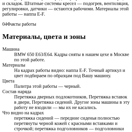
и складок. Штатные системы кресел — подогрев, вентиляция,
регулировки, датчики — остаются рабочими. Материалы этой
работы — наппа E-F.
04
Факты работы
Материалы, цвета и зоны
Машина
BMW 650 E63/E64. Кадры сняты в нашем цехе в Москве
по этой работе.
Материалы
На кадрах работы видно: наппа E-F. Точный артикул и
цвет подбираем по образцам под Вашу машину.
Цвета
Палитра этой работы — черный.
Состав наряда
Перетяжка дверных подлокотников, Перетяжка вставок
в двери, Перетяжка сидений. Другие зоны машины в эту
работу не входили — мы их не касались.
Что видно на кадрах
перетяжка сидений — передние сиденья полностью
перетянуты черной кожей с красными вставками и
строчкой; перетяжка подголовников — подголовники