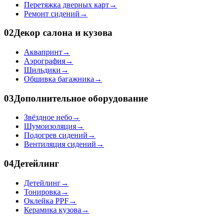
Перетяжка дверных карт
→
Ремонт сидений
→
02
Декор салона и кузова
Аквапринт
→
Аэрография
→
Шильдики
→
Обшивка багажника
→
03
Дополнительное оборудование
Звёздное небо
→
Шумоизоляция
→
Подогрев сидений
→
Вентиляция сидений
→
04
Детейлинг
Детейлинг
→
Тонировка
→
Оклейка PPF
→
Керамика кузова
→