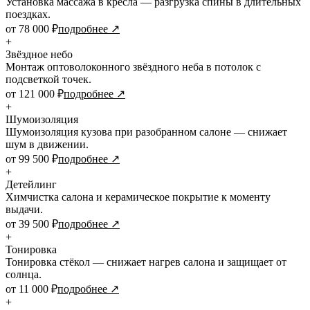
Установка массажа в кресла — разгрузка спины в длительных
поездках.
от 78 000 ₽
подробнее ↗
+
Звёздное небо
Монтаж оптоволоконного звёздного неба в потолок с
подсветкой точек.
от 121 000 ₽
подробнее ↗
+
Шумоизоляция
Шумоизоляция кузова при разобранном салоне — снижает
шум в движении.
от 99 500 ₽
подробнее ↗
+
Детейлинг
Химчистка салона и керамическое покрытие к моменту
выдачи.
от 39 500 ₽
подробнее ↗
+
Тонировка
Тонировка стёкол — снижает нагрев салона и защищает от
солнца.
от 11 000 ₽
подробнее ↗
+