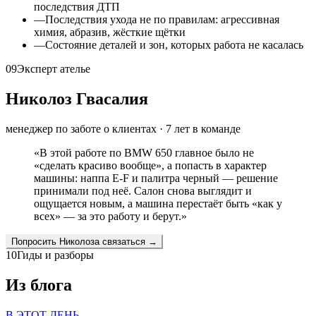
последствия ДТП
—
Последствия ухода не по правилам: агрессивная
химия, абразив, жёсткие щётки
—
Состояние деталей и зон, которых работа не касалась
09
Эксперт ателье
Николоз Гвасалия
менеджер по заботе о клиентах
·
7
лет в команде
«
В этой работе по BMW 650 главное было не
«сделать красиво вообще», а попасть в характер
машины: наппа E-F и палитра черный — решение
принимали под неё. Салон снова выглядит и
ощущается новым, а машина перестаёт быть «как у
всех» — за это работу и берут.
»
Попросить
Николоза
связаться →
10
Гиды и разборы
Из блога
В ЭТОТ ДЕНЬ