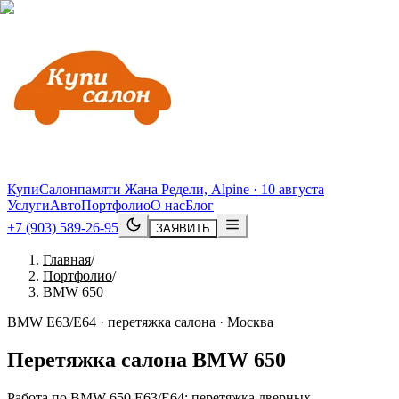
КупиСалон
памяти Жана Редели, Alpine · 10 августа
Услуги
Авто
Портфолио
О нас
Блог
+7 (903) 589-26-95
ЗАЯВИТЬ
Главная
/
Портфолио
/
BMW 650
BMW E63/E64 · перетяжка салона · Москва
Перетяжка салона
BMW
650
Работа по BMW 650 E63/E64: перетяжка дверных