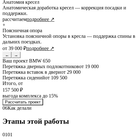
Анатомия кресел
Анатомическая доработка кресел — коррекция посадки и
поддержки.
рассчитаем
подробнее ↗
+
Поясничная опора
Установка поясничной опоры в кресла — поддержка спины в
дальних поездках.
от 39 000 ₽
подробнее ↗
←
→
Ваш проект
BMW 650
Перетяжка дверных подлокотников
от 19 000
Перетяжка вставок в двери
от 29 000
Перетяжка сидений
от 109 500
Итого, от
157 500 ₽
выгода комплекса до 15%
Рассчитать проект
06
Как делали
Этапы этой работы
01
01