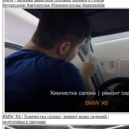
#куписалон #автоателье #тюнингателье #automobile
BMW X6 | Химчистка салона | ремонт кожи сидений |
подготовка к продаже