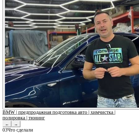
BMW | предпродажная подготовка авто | химчистка |
полировка | тюнинг
←
→
03
Что сделали