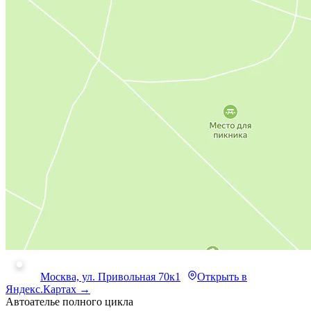
Москва, ул. Привольная 70к1
Открыть в
Яндекс.Картах →
Автоателье полного цикла