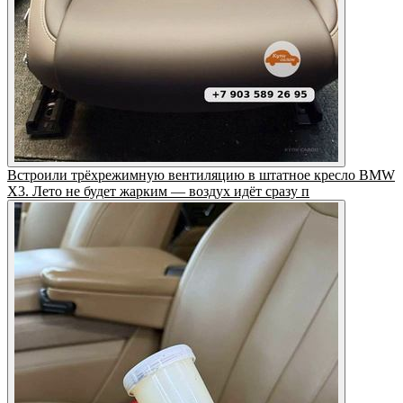
Встроили трёхрежимную вентиляцию в штатное кресло BMW
X3. Лето не будет жарким — воздух идёт сразу п