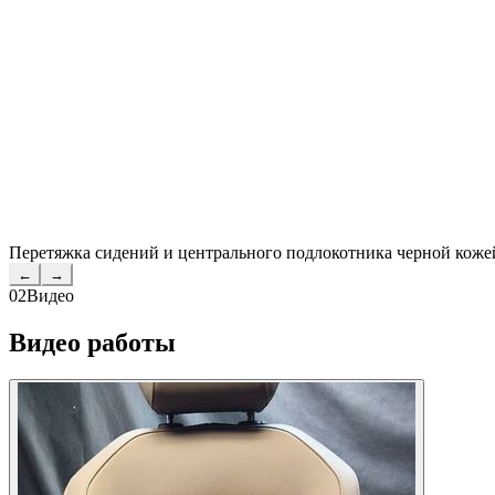
Перетяжка сидений и центрального подлокотника черной кожей
←
→
02
Видео
Видео работы