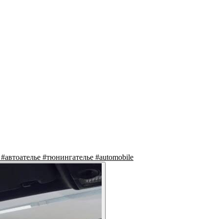
#автоателье #тюнингателье #automobile