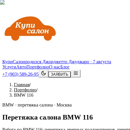
КупиСалон
родился Джорджетто Джуджаро · 7 августа
Услуги
Авто
Портфолио
О нас
Блог
+7 (903) 589-26-95
ЗАЯВИТЬ
Главная
/
Портфолио
/
BMW 116
BMW · перетяжка салона · Москва
Перетяжка салона
BMW
116
Работа по BMW 116: перетяжка дверных подлокотников, перетя