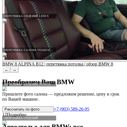
ПЕРЕТЯЖКА СИДЕНИЙ LEXUS
ПЕРЕТЯЖКА САЛОНА VOLKSWAGEN
BMW 8 ALPINA B12 | перетяжка потолка | обзор BMW 8
←
→
Преобразим Ваш
BMW
ПЕРЕТЯЖКА СИДЕНИЙ TOYOTA
Пришлите фото салона — предложим решение, цену и срок
по Вашей машине.
+7 (903) 589-26-95
Рассчитать по
фото
12
Подробно
ПЕРЕТЯЖКА СИДЕНИЙ
Автоателье для
BMW
: все