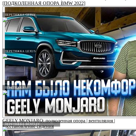
[ПОДКОЛЕННАЯ ОПОРА BMW 2022]
ПЕРЕТЯЖКА GEELY
ПЕРЕТЯЖКА LEXUS
ПЕРЕТЯЖКА
GEELY MONJARO: подколенная опора | вентиляция |
ПЕРЕТЯЖКА BENTLEY
восстановление сидения