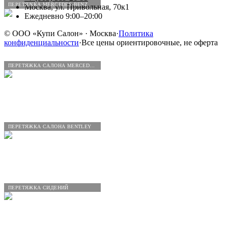
ПЕРЕТЯЖКА MERCEDES-BENZ
Москва, ул. Привольная, 70к1
Ежедневно 9:00–20:00
©
ООО «Купи Салон»
· Москва
·
Политика
конфиденциальности
·
Все цены ориентировочные, не оферта
ПЕРЕТЯЖКА САЛОНА MERCEDES-BENZ
ПЕРЕТЯЖКА САЛОНА BENTLEY
ПЕРЕТЯЖКА СИДЕНИЙ