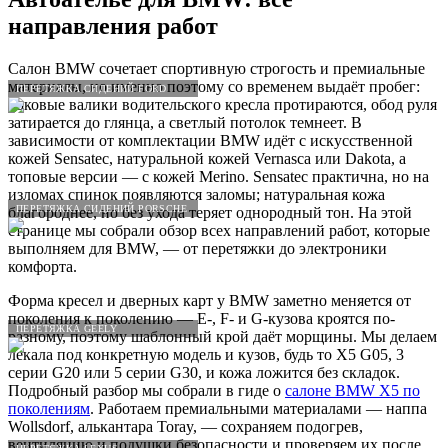
направления работ
Салон BMW сочетает спортивную строгость и премиальные
материалы, но именно поэтому со временем выдаёт пробег:
ПЕРЕТЯЖКА СИДЕНИЙ FORD
боковые валики водительского кресла протираются, обод руля
затирается до глянца, а светлый потолок темнеет. В
зависимости от комплектации BMW идёт с искусственной
кожей Sensatec, натуральной кожей Vernasca или Dakota, а
топовые версии — с кожей Merino. Sensatec практична, но на
изломах спинок появляются заломы; натуральная кожа
ПЕРЕТЯЖКА СИДЕНИЙ PORSCHE
благороднее, но без ухода теряет однородный тон. На этой
странице мы собрали обзор всех направлений работ, которые
выполняем для BMW, — от перетяжки до электроники
комфорта.
Форма кресел и дверных карт у BMW заметно меняется от
поколения к поколению — E-, F- и G-кузова кроятся по-
ПЕРЕТЯЖКА GEELY
разному, поэтому шаблонный крой даёт морщины. Мы делаем
лекала под конкретную модель и кузов, будь то X5 G05, 3
серии G20 или 5 серии G30, и кожа ложится без складок.
Подробный разбор мы собрали в гиде о
салоне BMW X5 по
поколениям
. Работаем премиальными материалами — наппа
Wollsdorf, алькантара Toray, — сохраняем подогрев,
вентиляцию и подушки безопасности и проверяем их после