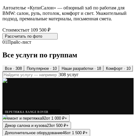
Автоателье «КупиСалон» — обзорный хаб по работам для
BMW: салон, руль, потолок, комфорт и свет. Уважительный
подход, премиальные материалы, письменная смета.
Стоимость
от 109 500 ₽
Рассчитать по
фото
01
Прайс-лист
Все услуги по группам
Все ·
308
Популярное
· 10
Наши разработки
· 18
Комфорт
· 10
308 услуг
ПЕРЕТЯЖКА RANGE ROVER
Ремонт и перетяжка
92
от
1 000
₽
+
Декор салона и кузова
23
от
500
₽
+
Дополнительное оборудование
46
от
1 500
₽
+