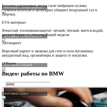
Битумно-каучуковые листы гасят вибрацию кузова;
ПЕРЕТЯЖКА САЛОНА MERCEDES-BENZ
шумопоглотители и антискрип убирают воздушный гул и
сверчки.
EVA-материал
Ячеистый этиленвинилацетат: лёгкий, тёплый, моется водой,
держит форму по лекалам Вашей модели.
ПЕРЕТЯЖКА САЛОНА BENTLEY
Автокарпет
Ворсовый карпет и экокожа для стен и пола багажника:
аккуратный вид, органайзеры и защита от нагрузки.
11
Видео
ПЕРЕТЯЖКА СИДЕНИЙ
Видео: работы по
BMW
ПЕРЕТЯЖКА LEXUS