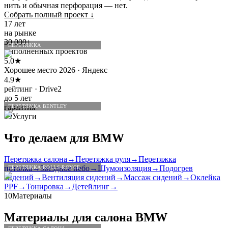
нить и обычная перфорация — нет.
Собрать полный проект
↓
17 лет
на рынке
30 000+
ПЕРЕТЯЖКА
выполненных проектов
5.0★
Хорошее место 2026 · Яндекс
4.9★
рейтинг · Drive2
до 5 лет
гарантия
ПЕРЕТЯЖКА BENTLEY
09
Услуги
Что делаем для
BMW
Перетяжка салона
→
Перетяжка руля
→
Перетяжка
потолка
→
Звёздное небо
→
Шумоизоляция
→
Подогрев
ПЕРЕТЯЖКА ROLLS-ROYCE
сидений
→
Вентиляция сидений
→
Массаж сидений
→
Оклейка
PPF
→
Тонировка
→
Детейлинг
→
10
Материалы
Материалы для салона
BMW