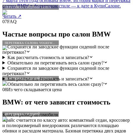
7 марта 1916 года основана BMW. История марки и перетяжка
салона BMW в фирменном стиле — к дате в КупиСалоне.
ПЕРЕТЯЖКА СИДЕНИЙ LEXUS
Читать
↗
07
FAQ
Частые вопросы про салон
BMW
ПЕРЕТЯЖКА САЛОНА VOLKSWAGEN
Сохранятся ли заводские функции сидений после
перетяжки?
Как рассчитать стоимость и записаться?
Обязательно ли перетягивать весь салон сразу?
Сохранятся ли заводские функции сидений после
перетяжки?
Как рассчитать стоимость и записаться?
ПЕРЕТЯЖКА СИДЕНИЙ TOYOTA
Обязательно ли перетягивать весь салон сразу?
08
Из чего складывается цена
BMW
: от чего зависит стоимость
Класс и размер автомобиля
ПЕРЕТЯЖКА СИДЕНИЙ
Прайс считается по классу авто: компактный седан, кроссовер
и полноразмерный внедорожник различаются площадью
обивки и расходом материала. Базовая перетяжка двух рядов