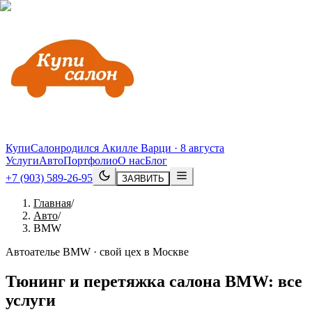
КупиСалон
родился Акилле Варци · 8 августа
Услуги
Авто
Портфолио
О нас
Блог
+7 (903) 589-26-95
ЗАЯВИТЬ
Главная
/
Авто
/
BMW
Автоателье BMW · свой цех в Москве
Тюнинг и перетяжка салона
BMW
: все
услуги