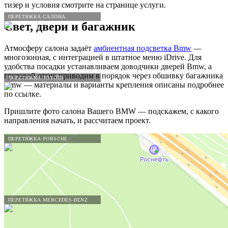
тизер и условия смотрите на странице услуги.
ПЕРЕТЯЖКА САЛОНА
Свет, двери и багажник
Атмосферу салона задаёт
амбиентная подсветка Bmw
—
многозонная, с интеграцией в штатное меню iDrive. Для
удобства посадки устанавливаем доводчики дверей Bmw, а
грузовой отсек приводим в порядок через обшивку багажника
ПЕРЕТЯЖКА TOYOTA
Bmw — материалы и варианты крепления описаны подробнее
по ссылке.
Пришлите фото салона Вашего BMW — подскажем, с какого
направления начать, и рассчитаем проект.
ПЕРЕТЯЖКА PORSCHE
ПЕРЕТЯЖКА MERCEDES-BENZ