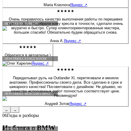
будто я только забрала после перешива. Сейчас перешивала руль
Maria Krasnova
Яндекс
↗
на Солярисе. Здесь работают профессионалы своего дела!
★★★★★
Очень понравилось качество выполнения работы по перешивке
кресла авто, подобрали кожу кресла в точности, сделали очень
ПЕРЕТЯЖКА PORSCHE
акуратно и быстро. Супер клиентоориентированные мастера,
большое спасибо! Обязательно будем обращаться снова.
Анна А.
Яндекс
↗
★★★★★
Обратился в автоателье \
ПЕРЕТЯЖКА RANGE ROVER
Олег Карелин
Яндекс
↗
★★★★★
Переделывал руль на Outlander Xl, перетягивали и меняли
анатомию. Профессионалы своего дела. Все сделано в срок и
шикарного качества! Посоветовали с дизайном. Не дёшево, но
качество исполненных работ полностью соответствует цене.
ПЕРЕТЯЖКА MERCEDES-BENZ
Рекомендую!
Андрей Зотов
Яндекс
↗
←
→
06
Гиды и разборы
Из блога о
BMW
ПЕРЕТЯЖКА САЛОНА CHEVROLET