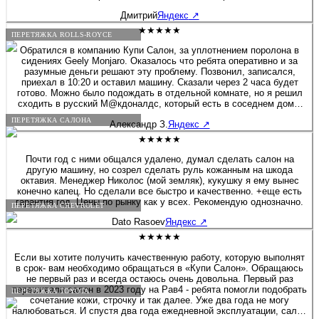
Дмитрий
Яндекс
↗
★★★★★
ПЕРЕТЯЖКА ROLLS-ROYCE
Обратился в компанию Купи Салон, за уплотнением поролона в
сидениях Geely Monjaro. Оказалось что ребята оперативно и за
разумные деньги решают эту проблему. Позвонил, записался,
приехал в 10:20 и оставил машину. Сказали через 2 часа будет
готово. Можно было подождать в отдельной комнате, но я решил
сходить в русский М@кдоналдс, который есть в соседнем доме.
Звонок через 1ч. 20мин., машина готова! Все сделали очень
ПЕРЕТЯЖКА САЛОНА
Александр З.
Яндекс
↗
аккуратно, места действительно стали гораздо плотнее, то что я и
хотел! Фото до и после прилагаю. Спасибо за вашу работу,
★★★★★
успехов и процветания!!! Цена за 2 передних кресла 14000 руб.
Почти год с ними общался удалено, думал сделать салон на
другую машину, но созрел сделать руль кожанным на шкода
октавия. Менеджер Николос (мой земляк), кукушку я ему вынес
конечно капец. Но сделали все быстро и качественно. +еще есть
гарантия год. Цены по рынку как у всех. Рекомендую однозначно.
ПЕРЕТЯЖКА CHEVROLET
Dato Rasoev
Яндекс
↗
★★★★★
Если вы хотите получить качественную работу, которую выполнят
в срок- вам необходимо обращаться в «Купи Салон». Обращаюсь
не первый раз и всегда остаюсь очень довольна. Первый раз
перешивали салон в 2023 году на Рав4 - ребята помогли подобрать
ПЕРЕТЯЖКА TOYOTA
сочетание кожи, строчку и так далее. Уже два года не могу
налюбоваться. И спустя два года ежедневной эксплуатации, салон