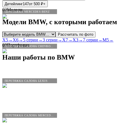
Детейлинг
147
от
500
₽
+
02
Модели
ПЕРЕТЯЖКА MERCEDES-BENZ
Модели
BMW
, с которыми работаем
Рассчитать по фото
X5
→
X6
→
5 серии
→
3 серии
→
X7
→
X3
→
7 серии
→
M5
→
03
Портфолио
ПЕРЕТЯЖКА САЛОНА CHEVROLET
Наши работы по
BMW
ПЕРЕТЯЖКА САЛОНА LEXUS
ПЕРЕТЯЖКА САЛОНА MERCEDES-BENZ