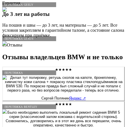
Гарантия
ПЕРЕТЯЖКА GEELY
До 3 лет на работы
На пошив и швы — до 3 лет, на материалы — до 5 лет. Все
условия закрепляем в гарантийном талоне, а состояние салона
фиксируем при приёмке.
ПЕРЕТЯЖКА LEXUS
05
Отзывы
Отзывы владельцев
BMW
и не только
★★★★★
ПЕРЕТЯЖКА
Делал тут полировку, ретушь сколов на капоте, бронепленку,
химчистку кожи салона + покраску пластика стеклоподъёмников на
BMW 530. По покраске правда был сложный случай и не попали с
первого раза, но без вопросов переделали - теперь все отлично.
Сергей Полянин
Яндекс
↗
★★★★★
ПЕРЕТЯЖКА BENTLEY
Было необходимо выполнить локальный ремонт сидения BMW 5
серии (классический залом кожзама с водительской стороны).
Созвонились, договорились и в этот же день все перешили, очень
оперативно, качественно и быстро.