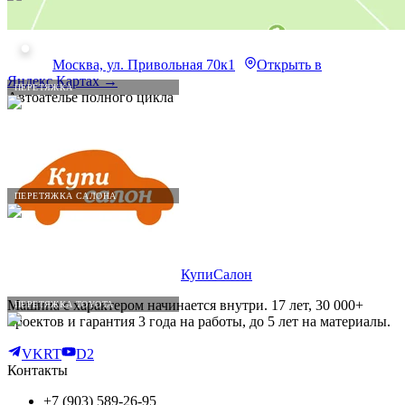
Москва, ул. Привольная 70к1
Открыть в
Яндекс.Картах →
ПЕРЕТЯЖКА
Автоателье полного цикла
ПЕРЕТЯЖКА САЛОНА
КупиСалон
Машина с характером начинается внутри. 17 лет, 30 000+
ПЕРЕТЯЖКА TOYOTA
проектов и гарантия 3 года на работы, до 5 лет на материалы.
VK
RT
D2
Контакты
+7 (903) 589-26-95