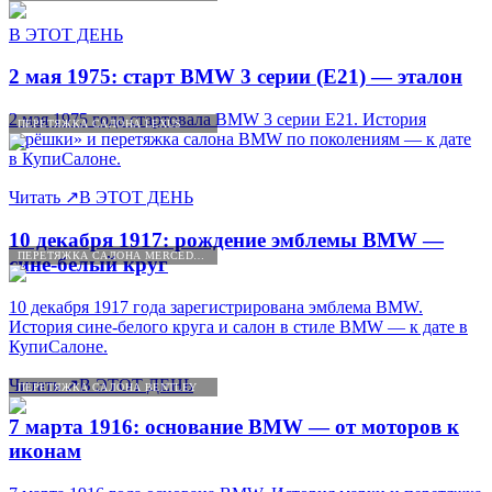
В ЭТОТ ДЕНЬ
2 мая 1975: старт BMW 3 серии (E21) — эталон
2 мая 1975 года стартовала BMW 3 серии E21. История
ПЕРЕТЯЖКА САЛОНА LEXUS
«трёшки» и перетяжка салона BMW по поколениям — к дате
в КупиСалоне.
Читать
↗
В ЭТОТ ДЕНЬ
10 декабря 1917: рождение эмблемы BMW —
ПЕРЕТЯЖКА САЛОНА MERCEDES-BENZ
сине-белый круг
10 декабря 1917 года зарегистрирована эмблема BMW.
История сине-белого круга и салон в стиле BMW — к дате в
КупиСалоне.
Читать
↗
В ЭТОТ ДЕНЬ
ПЕРЕТЯЖКА САЛОНА BENTLEY
7 марта 1916: основание BMW — от моторов к
иконам