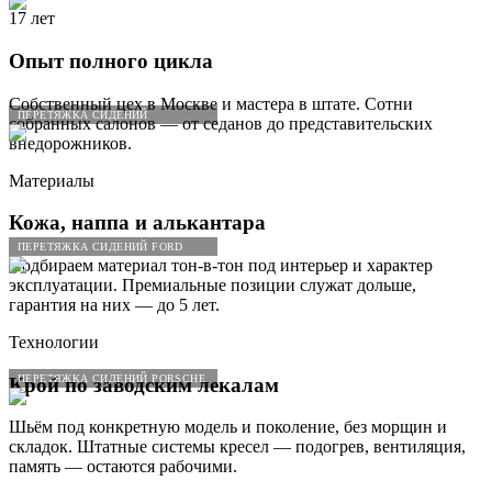
17 лет
Опыт полного цикла
Собственный цех в Москве и мастера в штате. Сотни
ПЕРЕТЯЖКА СИДЕНИЙ
собранных салонов — от седанов до представительских
внедорожников.
Материалы
Кожа, наппа и алькантара
ПЕРЕТЯЖКА СИДЕНИЙ FORD
Подбираем материал тон-в-тон под интерьер и характер
эксплуатации. Премиальные позиции служат дольше,
гарантия на них — до 5 лет.
Технологии
ПЕРЕТЯЖКА СИДЕНИЙ PORSCHE
Крой по заводским лекалам
Шьём под конкретную модель и поколение, без морщин и
складок. Штатные системы кресел — подогрев, вентиляция,
память — остаются рабочими.