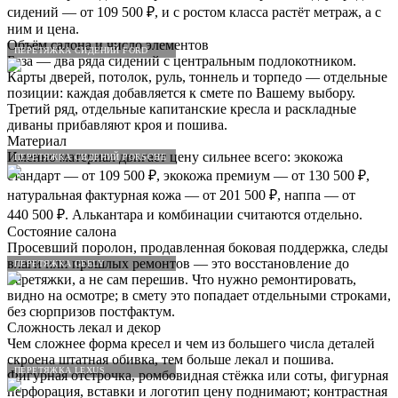
сидений — от 109 500 ₽, и с ростом класса растёт метраж, а с
ним и цена.
Объём салона и число элементов
ПЕРЕТЯЖКА СИДЕНИЙ FORD
База — два ряда сидений с центральным подлокотником.
Карты дверей, потолок, руль, тоннель и торпедо — отдельные
позиции: каждая добавляется к смете по Вашему выбору.
Третий ряд, отдельные капитанские кресла и раскладные
диваны прибавляют кроя и пошива.
Материал
Именно материал двигает цену сильнее всего: экокожа
ПЕРЕТЯЖКА СИДЕНИЙ PORSCHE
стандарт — от 109 500 ₽, экокожа премиум — от 130 500 ₽,
натуральная фактурная кожа — от 201 500 ₽, наппа — от
440 500 ₽. Алькантара и комбинации считаются отдельно.
Состояние салона
Просевший поролон, продавленная боковая поддержка, следы
влаги или прошлых ремонтов — это восстановление до
ПЕРЕТЯЖКА GEELY
перетяжки, а не сам перешив. Что нужно ремонтировать,
видно на осмотре; в смету это попадает отдельными строками,
без сюрпризов постфактум.
Сложность лекал и декор
Чем сложнее форма кресел и чем из большего числа деталей
скроена штатная обивка, тем больше лекал и пошива.
ПЕРЕТЯЖКА LEXUS
Фигурная отстрочка, ромбовидная стёжка или соты, фигурная
перфорация, вставки и логотип цену поднимают; контрастная