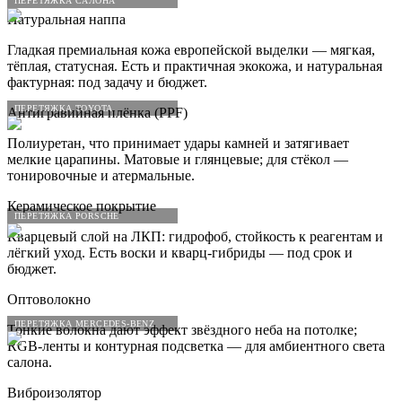
ПЕРЕТЯЖКА САЛОНА
Натуральная наппа
Гладкая премиальная кожа европейской выделки — мягкая,
тёплая, статусная. Есть и практичная экокожа, и натуральная
фактурная: под задачу и бюджет.
ПЕРЕТЯЖКА TOYOTA
Антигравийная плёнка (PPF)
Полиуретан, что принимает удары камней и затягивает
мелкие царапины. Матовые и глянцевые; для стёкол —
тонировочные и атермальные.
Керамическое покрытие
ПЕРЕТЯЖКА PORSCHE
Кварцевый слой на ЛКП: гидрофоб, стойкость к реагентам и
лёгкий уход. Есть воски и кварц-гибриды — под срок и
бюджет.
Оптоволокно
ПЕРЕТЯЖКА MERCEDES-BENZ
Тонкие волокна дают эффект звёздного неба на потолке;
RGB-ленты и контурная подсветка — для амбиентного света
салона.
Виброизолятор