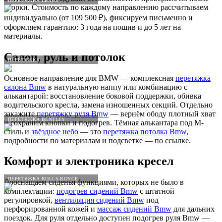
ПЕРЕТЯЖКА LEXUS
сборки. Стоимость по каждому направлению рассчитываем
индивидуально (от 109 500 ₽), фиксируем письменно и
оформляем гарантию: 3 года на пошив и до 5 лет на
материалы.
Салон, руль и потолок
ПЕРЕТЯЖКА
Основное направление для BMW — комплексная
перетяжка
салона Bmw
в натуральную наппу или комбинацию с
алькантарой: восстановление боковой поддержки, обивка
водительского кресла, замена изношенных секций. Отдельно
закажите
перетяжку руля Bmw
— вернём ободу плотный хват
ПЕРЕТЯЖКА BENTLEY
и сохраним кнопки и подогрев. Тёмная алькантара под M-
стиль и
звёздное небо
— это
перетяжка потолка Bmw
,
подробности по материалам и подсветке — по ссылке.
Комфорт и электроника кресел
ПЕРЕТЯЖКА ROLLS-ROYCE
Дооснащаем сиденья функциями, которых не было в
комплектации:
подогрев сидений Bmw
с штатной
регулировкой,
вентиляция сидений Bmw
под
перфорированной кожей и
массаж сидений Bmw
для дальних
поездок. Для руля отдельно доступен подогрев руля Bmw —