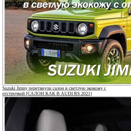
Suzuki Jimny перетянули салон в светлую экокожу с
отстрочкой [САЛОН КАК В AUDI RS 2021]