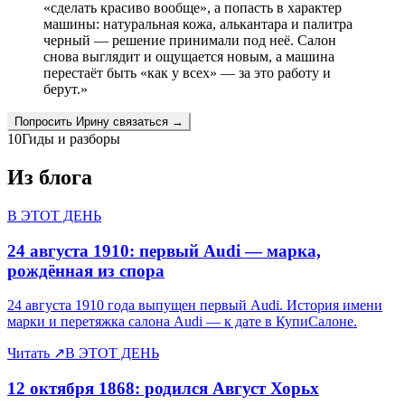
«сделать красиво вообще», а попасть в характер
машины: натуральная кожа, алькантара и палитра
черный — решение принимали под неё. Салон
снова выглядит и ощущается новым, а машина
перестаёт быть «как у всех» — за это работу и
берут.
»
Попросить
Ирину
связаться →
10
Гиды и разборы
Из блога
В ЭТОТ ДЕНЬ
24 августа 1910: первый Audi — марка,
рождённая из спора
24 августа 1910 года выпущен первый Audi. История имени
марки и перетяжка салона Audi — к дате в КупиСалоне.
Читать
↗
В ЭТОТ ДЕНЬ
12 октября 1868: родился Август Хорьх