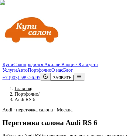
КупиСалон
родился Акилле Варци · 8 августа
Услуги
Авто
Портфолио
О нас
Блог
+7 (903) 589-26-95
ЗАЯВИТЬ
Главная
/
Портфолио
/
Audi RS 6
Audi · перетяжка салона · Москва
Перетяжка салона
Audi
RS
6
Работа по Audi RS 6: перетяжка вставок в двери, перетяжка