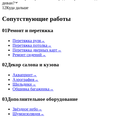
диван?
12
Куда дальше
Сопутствующие работы
01
Ремонт и перетяжка
Перетяжка руля
→
Перетяжка потолка
→
Перетяжка дверных карт
→
Ремонт сидений
→
02
Декор салона и кузова
Аквапринт
→
Аэрография
→
Шильдики
→
Обшивка багажника
→
03
Дополнительное оборудование
Звёздное небо
→
Шумоизоляция
→