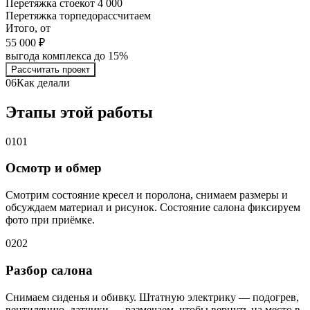
Перетяжка стоек
от 4 000
Перетяжка торпедо
рассчитаем
Итого, от
55 000 ₽
выгода комплекса до 15%
Рассчитать проект
06
Как делали
Этапы этой работы
01
01
Осмотр и обмер
Смотрим состояние кресел и поролона, снимаем размеры и
обсуждаем материал и рисунок. Состояние салона фиксируем
фото при приёмке.
02
02
Разбор салона
Снимаем сиденья и обивку. Штатную электрику — подогрев,
вентиляцию, датчики — размечаем, чтобы вернуть на место в