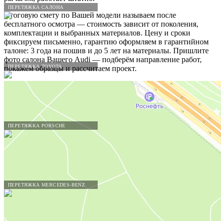
ПЕРЕТЯЖКА САЛОНА
Итоговую смету по Вашей модели называем после
бесплатного осмотра — стоимость зависит от поколения,
комплектации и выбранных материалов. Цену и сроки
фиксируем письменно, гарантию оформляем в гарантийном
талоне: 3 года на пошив и до 5 лет на материалы. Пришлите
фото салона Вашего Audi — подберём направление работ,
ПЕРЕТЯЖКА TOYOTA
покажем образцы и рассчитаем проект.
ПЕРЕТЯЖКА PORSCHE
ПЕРЕТЯЖКА MERCEDES-BENZ