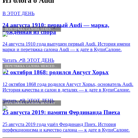
Из блога о
Audi
В ЭТОТ ДЕНЬ
24 августа 1910: первый Audi — марка,
ПЕРЕТЯЖКА САЛОНА LEXUS
рождённая из спора
24 августа 1910 года выпущен первый Audi. История имени
марки и перетяжка салона Audi — к дате в КупиСалоне.
Читать
↗
В ЭТОТ ДЕНЬ
ПЕРЕТЯЖКА САЛОНА MERCEDES-BENZ
12 октября 1868: родился Август Хорьх
12 октября 1868 года родился Август Хорьх, основатель Audi.
История качества и салон в деталях — к дате в КупиСалоне.
Читать
↗
В ЭТОТ ДЕНЬ
ПЕРЕТЯЖКА САЛОНА BENTLEY
25 августа 2019: памяти Фердинанда Пиеха
25 августа 2019 года ушёл Фердинанд Пиех. История
перфекционизма и качество салона — к дате в КупиСалоне.