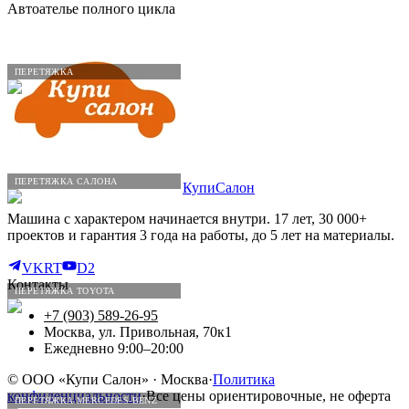
Автоателье полного цикла
ПЕРЕТЯЖКА
ПЕРЕТЯЖКА САЛОНА
КупиСалон
Машина с характером начинается внутри. 17 лет, 30 000+
проектов и гарантия 3 года на работы, до 5 лет на материалы.
VK
RT
D2
Контакты
ПЕРЕТЯЖКА TOYOTA
+7 (903) 589-26-95
Москва, ул. Привольная, 70к1
Ежедневно 9:00–20:00
©
ООО «Купи Салон»
· Москва
·
Политика
конфиденциальности
·
Все цены ориентировочные, не оферта
ПЕРЕТЯЖКА MERCEDES-BENZ