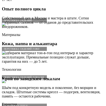
Опыт полного цикла
Собственный цех в Москве и мастера в штате. Сотни
ПЕРЕТЯЖКА СИДЕНИЙ
собранных салонов — от седанов до представительских
внедорожников.
Материалы
Кожа, наппа и алькантара
ПЕРЕТЯЖКА СИДЕНИЙ FORD
Подбираем материал тон-в-тон под интерьер и характер
эксплуатации. Премиальные позиции служат дольше,
гарантия на них — до 5 лет.
Технологии
ПЕРЕТЯЖКА СИДЕНИЙ PORSCHE
Крой по заводским лекалам
Шьём под конкретную модель и поколение, без морщин и
складок. Штатные системы кресел — подогрев, вентиляция,
память — остаются рабочими.
Гарантия
ПЕРЕТЯЖКА GEELY