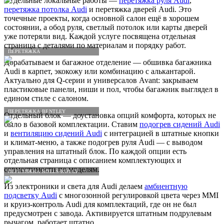
Отдельные локальные работы —
перетяжка руля Audi
,
перетяжка потолка Audi
и перетяжка дверей Audi. Это
точечные проекты, когда основной салон ещё в хорошем
состоянии, а обод руля, светлый потолок или карты дверей
уже потеряли вид. Каждой услуге посвящена отдельная
страница с деталями по материалам и порядку работ.
ПЕРЕТЯЖКА
Дорабатываем и багажное отделение — обшивка багажника
Audi в карпет, экокожу или комбинацию с алькантарой.
Актуально для Q-серии и универсалов Avant: закрываем
пластиковые панели, ниши и пол, чтобы багажник выглядел в
едином стиле с салоном.
ПЕРЕТЯЖКА BENTLEY
Отдельный блок — доустановка опций комфорта, которых не
было в базовой комплектации. Ставим
подогрев сидений Audi
и
вентиляцию сидений Audi
с интеграцией в штатные кнопки
и климат-меню, а также подогрев руля Audi — с выводом
управления на штатный блок. По каждой опции есть
отдельная страница с описанием комплектующих и
совместимости по моделям.
ПЕРЕТЯЖКА ROLLS-ROYCE
Из электроники и света для Audi делаем
амбиентную
подсветку Audi
с многозонной регулировкой цвета через MMI
и круиз-контроль Audi для комплектаций, где он не был
предусмотрен с завода. Активируется штатным подрулевым
рычагом, работает штатно.