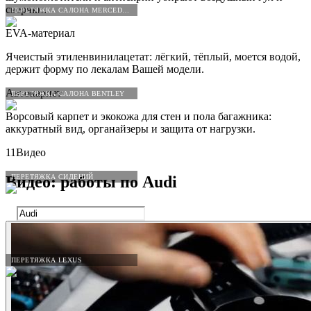
сверчки.
ПЕРЕТЯЖКА САЛОНА MERCEDES-BENZ
EVA-материал
Ячеистый этиленвинилацетат: лёгкий, тёплый, моется водой,
держит форму по лекалам Вашей модели.
Автокарпет
ПЕРЕТЯЖКА САЛОНА BENTLEY
Ворсовый карпет и экокожа для стен и пола багажника:
аккуратный вид, органайзеры и защита от нагрузки.
11
Видео
ПЕРЕТЯЖКА СИДЕНИЙ
Видео: работы по
Audi
ПЕРЕТЯЖКА LEXUS