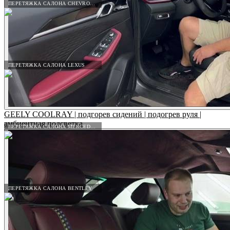
ПЕРЕТЯЖКА САЛОНА CHEVROLET
ПЕРЕТЯЖКА САЛОНА LEXUS
GEELY COOLRAY | подгорев сидений | подогрев руля |
амбиентная подсветка
ПЕРЕТЯЖКА САЛОНА MERCEDES-BENZ
ПЕРЕТЯЖКА САЛОНА BENTLEY