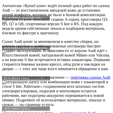
Автоателье «КупиСалон» ведёт полный цикл работ по салону
Audi — от восстановления заводской кожи до установки
опций комфорта, которых не было в базовой комплектации.
ПЕРЕТЯЖКА СИДЕНИЙ FORD
Работаем со всей линейкой: седаны A-серии, кроссоверы Q3,
Q5, Q7 и Q8, спортивные версии S line и RS. Под каждую
модель кроим собственные лекала и подбираем материалы,
близкие по фактуре к оригиналу.
Салон Audi ценят за минимализм и качество сборки, но
именно светлые и комбинированные интерьеры быстрее
ПЕРЕТЯЖКА СИДЕНИЙ PORSCHE
выдают эксплуатацию. В зависимости от версии Audi идёт с
искусственной кожей, натуральной кожей Milano или Valcona,
а на версиях S line встречаются вставки алькантары. Первыми
стираются боковые валики кресел, обод руля и накладки на
дверях — с этих зон чаще всего начинается обращение к нам.
Самое востребованное направление —
перетяжка салона Audi
ПЕРЕТЯЖКА GEELY
в натуральную наппу или комбинацию кожи с алькантарой в
стиле S line. Работаем с сохранением всех штатных систем:
электрорегулировки, подогрев и вентиляция остаются
рабочими, мат подогрева аккуратно перешивается к новой
обивке. Подробнее об используемых материалах, лекалах и
сроках — на странице услуги.
ПЕРЕТЯЖКА LEXUS