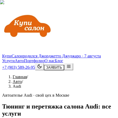
КупиСалон
родился Джорджетто Джуджаро · 7 августа
Услуги
Авто
Портфолио
О нас
Блог
+7 (903) 589-26-95
ЗАЯВИТЬ
Главная
/
Авто
/
Audi
Автоателье Audi · свой цех в Москве
Тюнинг и перетяжка салона
Audi
: все
услуги