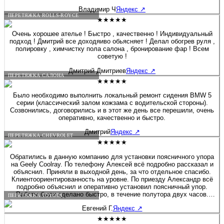
Владимир Ч
Яндекс
↗
ПЕРЕТЯЖКА ROLLS-ROYCE
★★★★★
Очень хорошее ателье ! Быстро , качественно ! Индивидуальный
подход ! Дмитрий все доходяиво обьясняет ! Делал обогрев руля ,
полировку , химчистку пола салона , бронирование фар ! Всем
советую !
Дмитрий Дмитриев
Яндекс
↗
ПЕРЕТЯЖКА САЛОНА
★★★★★
Было необходимо выполнить локальный ремонт сидения BMW 5
серии (классический залом кожзама с водительской стороны).
Созвонились, договорились и в этот же день все перешили, очень
оперативно, качественно и быстро.
Дмитрий
Яндекс
↗
ПЕРЕТЯЖКА CHEVROLET
★★★★★
Обратились в данную компанию для установки поясничного упора
на Geely Coolray. По телефону Алексей всё подробно рассказал и
объяснил. Приняли в выходной день, за что отдельное спасибо.
Клиентоориентированность на уровне. По приезду Александр всё
подробно объяснил и оперативно установил поясничный упор.
Работы были сделано быстро, в течение полутора двух часов.
ПЕРЕТЯЖКА TOYOTA
Если будет нужно сделать какие-либо работы связанные с
Евгений Г.
Яндекс
↗
перешивом и модернизацией салона, детейлингом, то обязательно
обращусь в данную компанию. Алексей спасибо Вам и
★★★★★