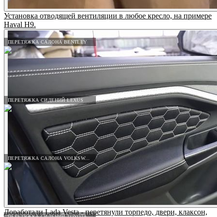
Установка отводящей вентиляции в любое кресло, на примере
Haval H9.
ПЕРЕТЯЖКА САЛОНА BENTLEY
ПЕРЕТЯЖКА СИДЕНИЙ LEXUS
ПЕРЕТЯЖКА САЛОНА VOLKSWAGEN
Доработали Lada Vesta - перетянули торпедо, двери, клаксон,
ПЕРЕТЯЖКА СИДЕНИЙ TOYOTA