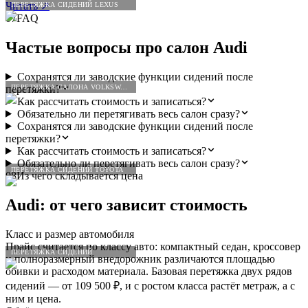
Читать
↗
ПЕРЕТЯЖКА СИДЕНИЙ LEXUS
07
FAQ
Частые вопросы про салон
Audi
Сохранятся ли заводские функции сидений после
ПЕРЕТЯЖКА САЛОНА VOLKSWAGEN
перетяжки?
Как рассчитать стоимость и записаться?
Обязательно ли перетягивать весь салон сразу?
Сохранятся ли заводские функции сидений после
перетяжки?
Как рассчитать стоимость и записаться?
Обязательно ли перетягивать весь салон сразу?
ПЕРЕТЯЖКА СИДЕНИЙ TOYOTA
08
Из чего складывается цена
Audi
: от чего зависит стоимость
Класс и размер автомобиля
Прайс считается по классу авто: компактный седан, кроссовер
ПЕРЕТЯЖКА СИДЕНИЙ
и полноразмерный внедорожник различаются площадью
обивки и расходом материала. Базовая перетяжка двух рядов
сидений — от 109 500 ₽, и с ростом класса растёт метраж, а с
ним и цена.