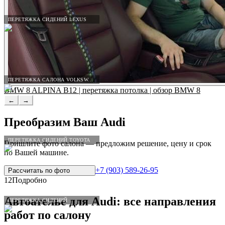
ПЕРЕТЯЖКА СИДЕНИЙ LEXUS
ПЕРЕТЯЖКА САЛОНА VOLKSWAGEN
BMW 8 ALPINA B12 | перетяжка потолка | обзор BMW 8
←
→
Преобразим Ваш
Audi
ПЕРЕТЯЖКА СИДЕНИЙ TOYOTA
Пришлите фото салона — предложим решение, цену и срок
по Вашей машине.
+7 (903) 589-26-95
Рассчитать по
фото
12
Подробно
Автоателье для
Audi
: все направления
ПЕРЕТЯЖКА СИДЕНИЙ
работ по салону