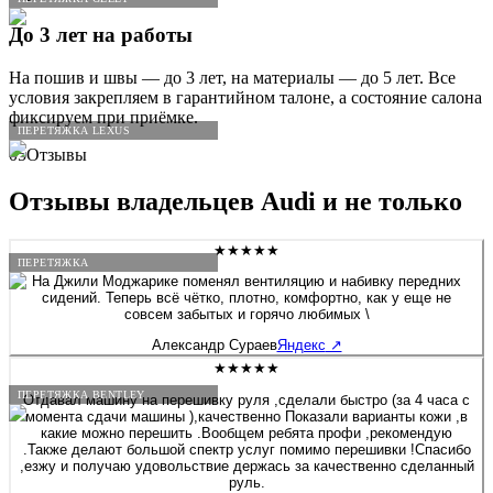
До 3 лет на работы
На пошив и швы — до 3 лет, на материалы — до 5 лет. Все
условия закрепляем в гарантийном талоне, а состояние салона
фиксируем при приёмке.
ПЕРЕТЯЖКА LEXUS
05
Отзывы
Отзывы владельцев
Audi
и не только
★★★★★
ПЕРЕТЯЖКА
На Джили Моджарике поменял вентиляцию и набивку передних
сидений. Теперь всё чётко, плотно, комфортно, как у еще не
совсем забытых и горячо любимых \
Александр Сураев
Яндекс
↗
★★★★★
ПЕРЕТЯЖКА BENTLEY
Отдавал машину на перешивку руля ,сделали быстро (за 4 часа с
момента сдачи машины ),качественно Показали варианты кожи ,в
какие можно перешить .Вообщем ребята профи ,рекомендую
.Также делают большой спектр услуг помимо перешивки !Спасибо
,езжу и получаю удовольствие держась за качественно сделанный
руль.