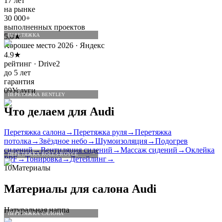
17 лет
на рынке
30 000+
выполненных проектов
5.0★
ПЕРЕТЯЖКА
Хорошее место 2026 · Яндекс
4.9★
рейтинг · Drive2
до 5 лет
гарантия
09
Услуги
ПЕРЕТЯЖКА BENTLEY
Что делаем для
Audi
Перетяжка салона
→
Перетяжка руля
→
Перетяжка
потолка
→
Звёздное небо
→
Шумоизоляция
→
Подогрев
сидений
→
Вентиляция сидений
→
Массаж сидений
→
Оклейка
ПЕРЕТЯЖКА ROLLS-ROYCE
PPF
→
Тонировка
→
Детейлинг
→
10
Материалы
Материалы для салона
Audi
Натуральная наппа
ПЕРЕТЯЖКА САЛОНА