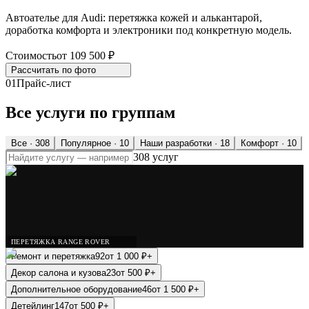
Автоателье для Audi: перетяжка кожей и алькантарой,
доработка комфорта и электроники под конкретную модель.
Стоимость
от 109 500 ₽
Рассчитать по
фото
01
Прайс-лист
Все услуги по группам
Все ·
308
Популярное
· 10
Наши разработки
· 18
Комфорт
· 10
308 услуг
ПЕРЕТЯЖКА RANGE ROVER
Ремонт и перетяжка
92
от
1 000
₽
+
Декор салона и кузова
23
от
500
₽
+
Дополнительное оборудование
46
от
1 500
₽
+
Детейлинг
147
от
500
₽
+