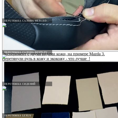
ПЕРЕТЯЖКА САЛОНА MERCEDES-BENZ
ПЕРЕТЯЖКА САЛОНА BENTLEY
Эксперимент с двумя видами кожи, на примере Mazda 3.
Перетянули руль в кожу и экокожу - что лучше_!
ПЕРЕТЯЖКА СИДЕНИЙ
ПЕРЕТЯЖКА LEXUS