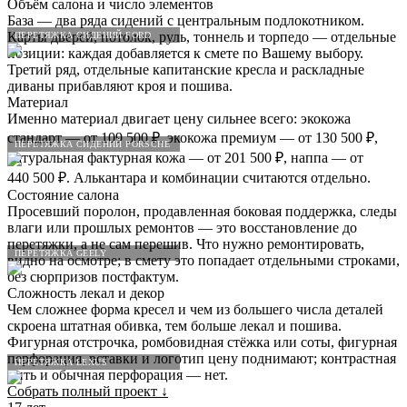
Объём салона и число элементов
База — два ряда сидений с центральным подлокотником.
Карты дверей, потолок, руль, тоннель и торпедо — отдельные
ПЕРЕТЯЖКА СИДЕНИЙ FORD
позиции: каждая добавляется к смете по Вашему выбору.
Третий ряд, отдельные капитанские кресла и раскладные
диваны прибавляют кроя и пошива.
Материал
Именно материал двигает цену сильнее всего: экокожа
стандарт — от 109 500 ₽, экокожа премиум — от 130 500 ₽,
ПЕРЕТЯЖКА СИДЕНИЙ PORSCHE
натуральная фактурная кожа — от 201 500 ₽, наппа — от
440 500 ₽. Алькантара и комбинации считаются отдельно.
Состояние салона
Просевший поролон, продавленная боковая поддержка, следы
влаги или прошлых ремонтов — это восстановление до
перетяжки, а не сам перешив. Что нужно ремонтировать,
ПЕРЕТЯЖКА GEELY
видно на осмотре; в смету это попадает отдельными строками,
без сюрпризов постфактум.
Сложность лекал и декор
Чем сложнее форма кресел и чем из большего числа деталей
скроена штатная обивка, тем больше лекал и пошива.
Фигурная отстрочка, ромбовидная стёжка или соты, фигурная
перфорация, вставки и логотип цену поднимают; контрастная
ПЕРЕТЯЖКА LEXUS
нить и обычная перфорация — нет.
Собрать полный проект
↓