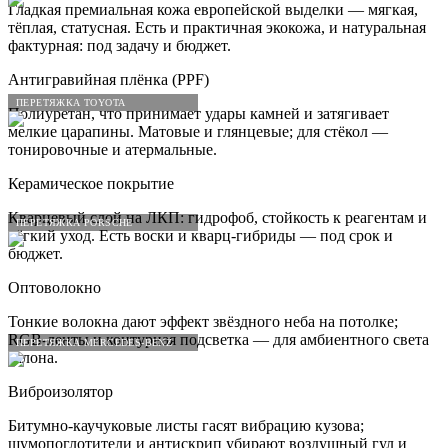
Гладкая премиальная кожа европейской выделки — мягкая,
тёплая, статусная. Есть и практичная экокожа, и натуральная
фактурная: под задачу и бюджет.
Антигравийная плёнка (PPF)
ПЕРЕТЯЖКА TOYOTA
Полиуретан, что принимает удары камней и затягивает
мелкие царапины. Матовые и глянцевые; для стёкол —
тонировочные и атермальные.
Керамическое покрытие
Кварцевый слой на ЛКП: гидрофоб, стойкость к реагентам и
ПЕРЕТЯЖКА PORSCHE
лёгкий уход. Есть воски и кварц-гибриды — под срок и
бюджет.
Оптоволокно
Тонкие волокна дают эффект звёздного неба на потолке;
RGB-ленты и контурная подсветка — для амбиентного света
ПЕРЕТЯЖКА MERCEDES-BENZ
салона.
Виброизолятор
Битумно-каучуковые листы гасят вибрацию кузова;
шумопоглотители и антискрип убирают воздушный гул и