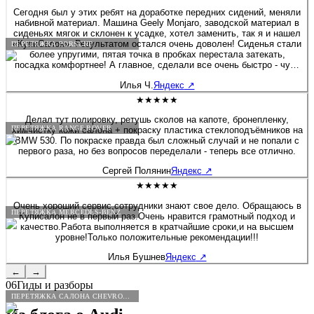
процветания компании.
Сегодня был у этих ребят на доработке передних сидений, меняли
набивной материал. Машина Geely Monjaro, заводской материал в
сиденьях мягок и склонен к усадке, хотел заменить, так я и нашел
«КупиСалон». Результатом остался очень доволен! Сиденья стали
ПЕРЕТЯЖКА PORSCHE
более упругими, пятая точка в пробках перестала затекать,
посадка комфортнее! А главное, сделали все очень быстро - чуть
больше полутора часов и я уже ехал домой. Бонусом была
Илья Ч.
Яндекс
↗
короткая экскурсия по производственным цехам. Действительно
люди «болеют» своим делом, а это редкость! Очень приятная
★★★★★
редкость! Рекомендую 100%! Желаю этой Компании не
останавливаться на достигнутом, професстонального и
Делал тут полировку, ретушь сколов на капоте, бронепленку,
ПЕРЕТЯЖКА RANGE ROVER
технологического роста! Молодцы! 👍
химчистку кожи салона + покраску пластика стеклоподъёмников на
BMW 530. По покраске правда был сложный случай и не попали с
первого раза, но без вопросов переделали - теперь все отлично.
Сергей Полянин
Яндекс
↗
★★★★★
Очень хороший сервис,сотрудники знают свое дело. Обращаюсь в
ПЕРЕТЯЖКА MERCEDES-BENZ
Куписалон не в первый раз.Очень нравится грамотный подход и
качество.Работа выполняется в кратчайшие сроки,и на высшем
уровне!Только положительные рекомендации!!!
Илья Бушнев
Яндекс
↗
←
→
06
Гиды и разборы
ПЕРЕТЯЖКА САЛОНА CHEVROLET